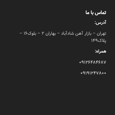
تماس با ما
آدرس:
تهران – بازار آهن شادآباد – بهاران 2 – بلوک16 –
پلاک149
همراه:
09126484687
09191247800