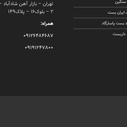
 سنگین
تهران – بازار آهن شادآباد –
2 – بلوک16 – پلاک149
ایران بست
همراه:
 بست پاسارگاد
 داربست
09126484687
09191247800