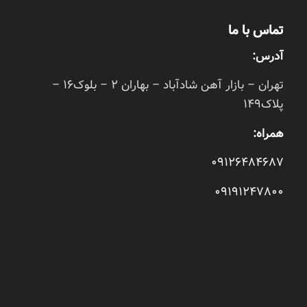
تماس با ما
آدرس:
تهران – بازار آهن شادآباد – بهاران 2 – بلوک16 –
پلاک149
همراه:
09126484687
09191247800