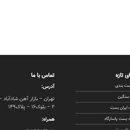
ی تازه
تماس با ما
ست بندی
آدرس:
 سنگین
تهران – بازار آهن شادآباد –
2 – بلوک16 – پلاک149
ایران بست
همراه:
 بست پاسارگاد
 داربست