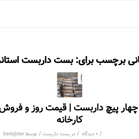
ا
انی برچسب برای:
بست داربست استاند
هار پیچ داربست | قیمت روز و فروش 
کارخانه
/
/
/
0 دیدگاه
در
بست داربست
توسط
bast@dar