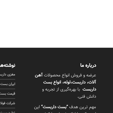
درباره ما
نوشته‌ها
مغزی دارب
عرضه و فروش انواع محصولات
آهن
آلات، داربست،لوله، انواع بست
ایران بست
داربست
با بهره‌گیری از تجربه و
قیمت بست 
دانش فنی.
شرکت فولاد
مهم ترین هدف
“بست داربست”
این
تولید بست