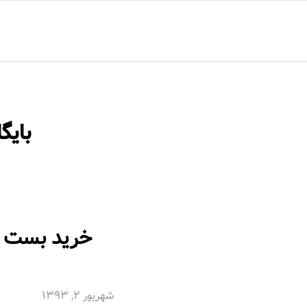
خانه
محصولات
مقالات
درباره ما
تماس با م
بایگ
خرید بست چ
شهریور 2, 1393