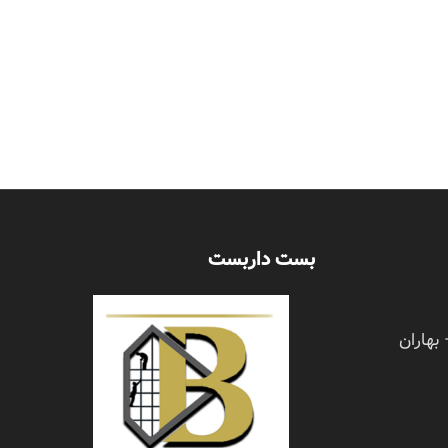
بست داربست
 بهاران