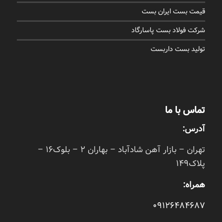
قیمت بست ایران بست
شرکت فولاد بست پاسارگاد
تولید بست داربست
تماس با ما
آدرس:
تهران – بازار آهن شادآباد – بهاران 2 – بلوک16 –
پلاک149
همراه:
09126484687