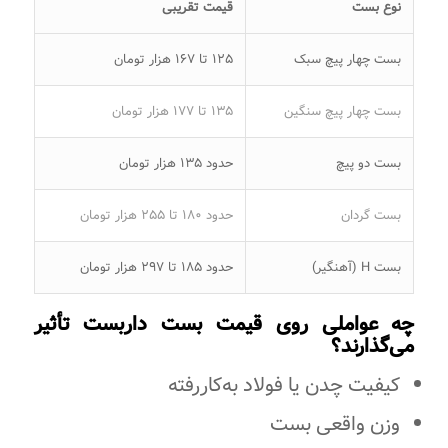
نوع بست
قیمت تقریبی
بست چهار پیچ سبک
125 تا 167 هزار تومان
بست چهار پیچ سنگین
135 تا 177 هزار تومان
بست دو پیچ
حدود 135 هزار تومان
بست گردان
حدود 180 تا 255 هزار تومان
بست H (آهنگیر)
حدود 185 تا 297 هزار تومان
چه عواملی روی قیمت بست داربست تأثیر
می‌گذارند؟
کیفیت چدن یا فولاد به‌کاررفته
وزن واقعی بست