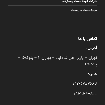
شرکت فولاد بست پاسارگاد
تولید بست داربست
تماس با ما
آدرس:
تهران – بازار آهن شادآباد – بهاران 2 – بلوک16 –
پلاک149
همراه:
09126484687
09191247800