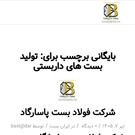
بایگانی برچسب برای:
تولید
بست های داربستی
شرکت فولاد بست پاسارگاد
/
/
/
تیر 7, 1405
0 دیدگاه
در
ایران بست
توسط
bast@dar