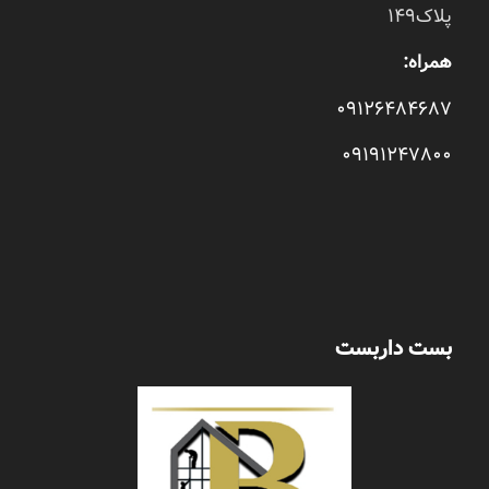
پلاک149
همراه:
09126484687
09191247800
بست داربست