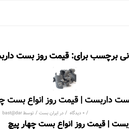
ا
انی برچسب برای:
قیمت روز بست دار
ت داربست | قیمت روز انواع بست چه
/
/
/
0 دیدگاه
در
ایران بست
توسط
bast@dar
ست | قیمت روز انواع بست چهار پیچ