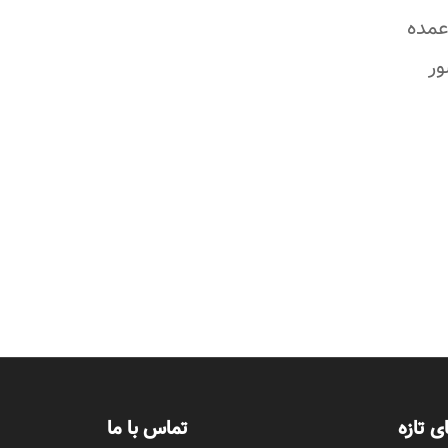
عمده
ور
ی تازه
تماس با ما