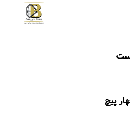
بست
ار پیچ