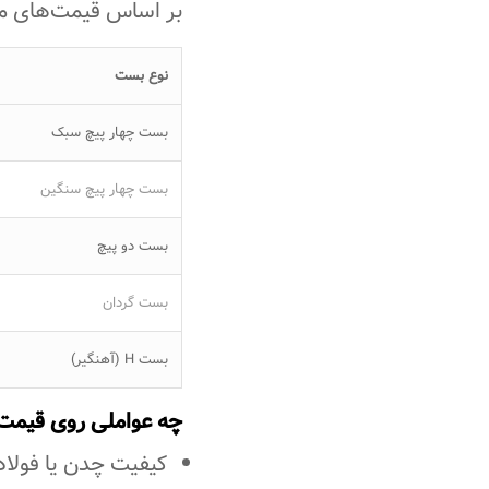
بر اساس قیمت‌های من
نوع بست
بست چهار پیچ سبک
بست چهار پیچ سنگین
بست دو پیچ
بست گردان
بست H (آهنگیر)
چه عواملی روی قیمت 
کیفیت چدن یا فولاد ب