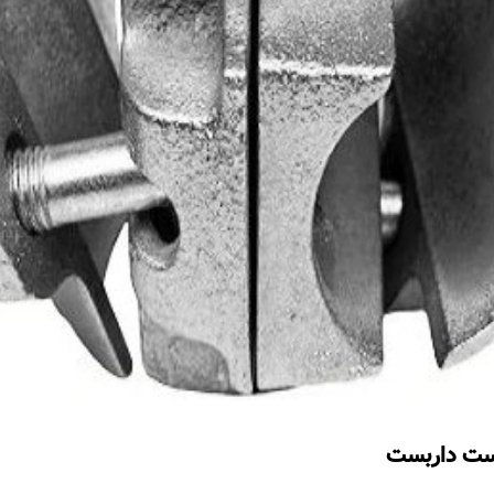
بست داربست