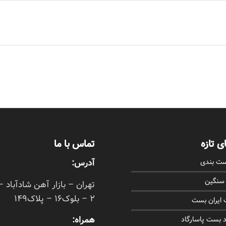
ا
ی تازه
تماس با ما
ست بندی
آدرس:
 سنگین
تهران – بازار آهن شادآباد –
2 – بلوک16 – پلاک149
ایران بست
همراه:
 بست پاسارگاد