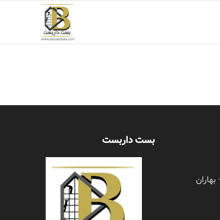
بست داربست
 بهاران