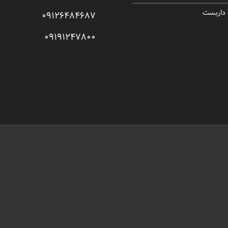
 داربست
09126484687
09191247800